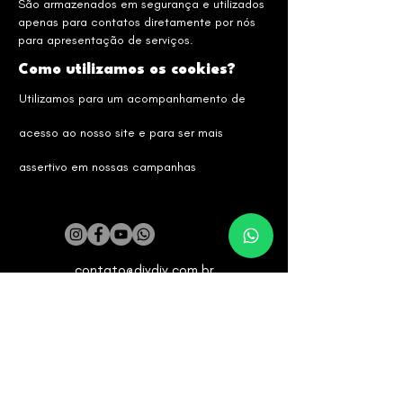
São armazenados em segurança e utilizados
apenas para contatos diretamente por nós
para apresentação de serviços.
Como utilizamos os cookies?
Utilizamos para um acompanhamento de
acesso ao nosso site e para ser mais
assertivo em nossas campanhas
contato@divdiv.com.br
+55 (44) 9 9105-5471
Desenvolvimento de site
Gestão de redes sociais
Gestão de anúncios pagos
Curso - WhatsApp Estratégico para Vendas
Quem Somos
Depoimentos